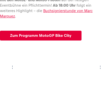
Eventbühne ein Pflichttermin!
Ab 18:00 Uhr
folgt ein
weiteres Highlight – die
Buchsignierstunde von Marc
Glossar
Marquez
.
Alle anzeigen
Zum Programm MotoGP Bike City