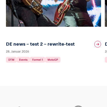
DE news – test 2 – rewrite-test
28. Januar 2026
2
DTM
Events
Formel 1
MotoGP