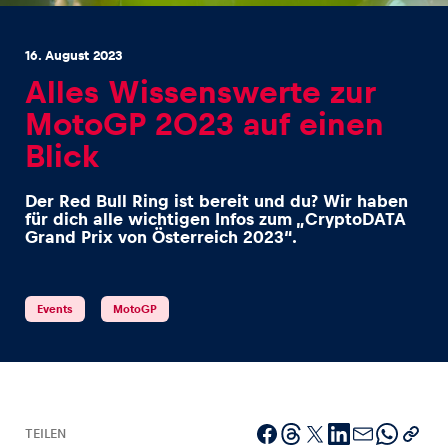
16. August 2023
Alles Wissenswerte zur
MotoGP 2023 auf einen
Blick
Erlebnisse
Alle anzeigen
Der Red Bull Ring ist bereit und du? Wir haben
für dich alle wichtigen Infos zum „CryptoDATA
Grand Prix von Österreich 2023“.
Events
MotoGP
Seiten
Alle anzeigen
TEILEN