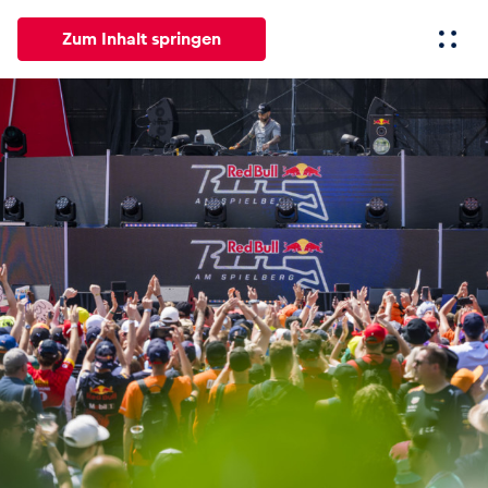
Zum Inhalt springen
Alle
News
Events
Erlebnisse
Seiten
Fahrze
News
Alle anzeigen
Events
Alle anzeigen