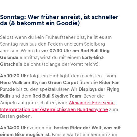
Sonntag: Wer früher anreist, ist schneller
da (& bekommt ein Goodie)
Selbst wenn du kein Frühaufsteher bist, heißt es am
Sonntag raus aus den Federn und zum Spielberg
anreisen. Wenn du
vor 07:30 Uhr am Red Bull Ring
Gelände
eintriffst, wirst du mit einem
Early-Bird-
Gutschein
belohnt (solange der Vorrat reicht).
Ab 10:20 Uhr
folgt ein Highlight dem nächsten – vom
Hero Walk am Styrian Green Carpet
über die
Rider Fan
Parade
bis zu den spektakulären
Air Displays der Flying
Bulls
und dem
Red Bull Skydive Team
. Bevor die
Ampeln auf grün schalten, wird
Alexander Eder seine
Interpretation der österreichischen Bundeshymne
zum
Besten geben.
Ab 14:00 Uhr
zeigen die
besten Rider der Welt, was mit
einem Bike möglich ist
. Fans erwartet ein Rennen zum