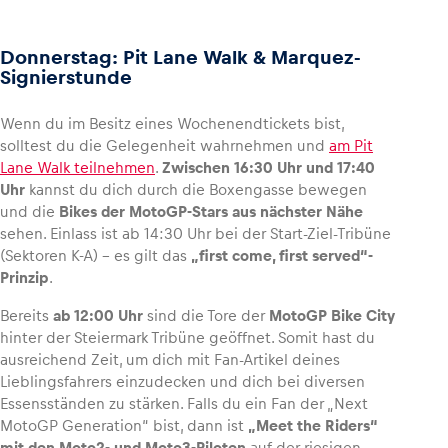
Donnerstag: Pit Lane Walk & Marquez-
Signierstunde
Fahrzeug
Wenn du im Besitz eines Wochenendtickets bist,
Alle anzeigen
solltest du die Gelegenheit wahrnehmen und
am Pit
Lane Walk teilnehmen
.
Zwischen 16:30 Uhr und 17:40
Uhr
kannst du dich durch die Boxengasse bewegen
und die
Bikes der MotoGP-Stars aus nächster Nähe
sehen. Einlass ist ab 14:30 Uhr bei der Start-Ziel-Tribüne
(Sektoren K-A) – es gilt das
„first come, first served“-
Prinzip
.
Business
Bereits
ab 12:00 Uhr
sind die Tore der
MotoGP Bike City
Alle anzeigen
hinter der Steiermark Tribüne geöffnet. Somit hast du
ausreichend Zeit, um dich mit Fan-Artikel deines
Lieblingsfahrers einzudecken und dich bei diversen
Essensständen zu stärken. Falls du ein Fan der „Next
MotoGP Generation“ bist, dann ist
„Meet the Riders“
mit den Moto2- und Moto3-Piloten
auf der riesigen