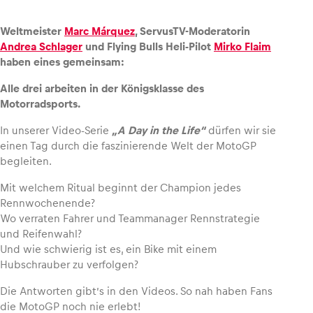
Weltmeister
Marc Márquez
, ServusTV-Moderatorin
Andrea Schlager
und Flying Bulls Heli-Pilot
Mirko Flaim
haben eines gemeinsam:
Fahrzeug
Alle drei arbeiten in der Königsklasse des
Alle anzeigen
Motorradsports.
In unserer Video-Serie
„A Day in the Life“
dürfen wir sie
einen Tag durch die faszinierende Welt der MotoGP
begleiten.
Mit welchem Ritual beginnt der Champion jedes
Rennwochenende?
Business
Wo verraten Fahrer und Teammanager Rennstrategie
Alle anzeigen
und Reifenwahl?
Und wie schwierig ist es, ein Bike mit einem
Hubschrauber zu verfolgen?
Die Antworten gibt’s in den Videos. So nah haben Fans
die MotoGP noch nie erlebt!