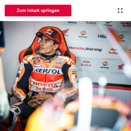
Zum Inhalt springen
Alle
News
Events
Erlebnisse
Seiten
Fahrze
News
Alle anzeigen
Events
Alle anzeigen