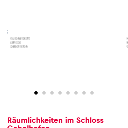
,
,
Außenansicht
Schloss
Gabelhofen
Räumlichkeiten im Schloss