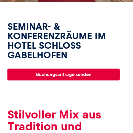
SEMINAR- &
KONFERENZRÄUME IM
HOTEL SCHLOSS
Erlebnisse
GABELHOFEN
Alle anzeigen
Buchungsanfrage senden
Seiten
Stilvoller Mix aus
Alle anzeigen
Tradition und