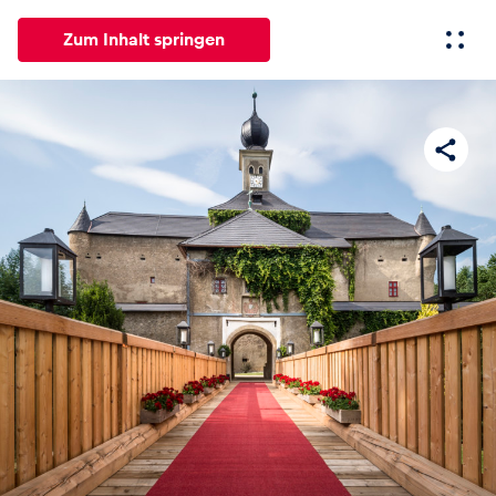
Zum Inhalt springen
Alle
News
Events
Erlebnisse
Seiten
Fahrze
News
Alle anzeigen
Events
Alle anzeigen