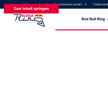
Anfrage senden
Fahrerlebnisse buchen
Tickets kauf
Zum Inhalt springen
Red Bull Ring
25.6°
Temperatur
Alle
News
Events
Erlebnisse
Seiten
Fa
News
Alle anzeigen