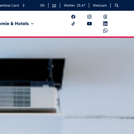
ashless Card
EN
DE
Wetter:
25.6
°
Webcam
mie & Hotels