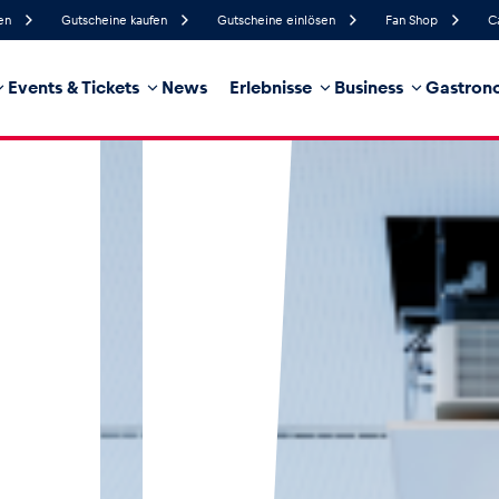
en
Gutscheine kaufen
Gutscheine einlösen
Fan Shop
C
Events & Tickets
News
Erlebnisse
Business
Gastrono
46%
Luftfeuchtigkeit
17 km/h
Windgeschwindigkeit
21%
Regenwahrscheinlichkeit
Nordost
Windrichtung
hrzeug
Business
Glossar