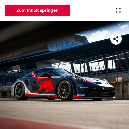
Zum Inhalt springen
Alle
News
Events
Erlebnisse
Seiten
Fahrze
News
Alle anzeigen
Events
Alle anzeigen