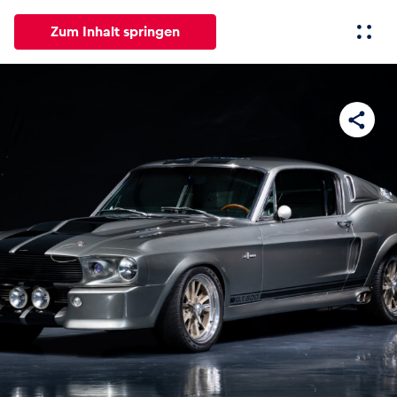
Zum Inhalt springen
Alle
News
Events
Erlebnisse
Seiten
Fahrze
News
Alle anzeigen
Events
Alle anzeigen