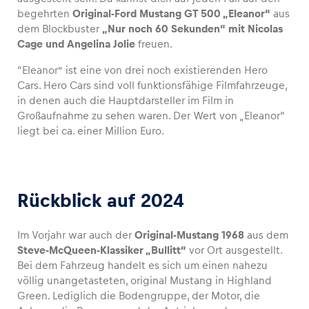
begehrten
Original-Ford Mustang GT 500 „Eleanor“
aus
dem Blockbuster
„Nur noch 60 Sekunden“ mit Nicolas
Cage und Angelina Jolie
freuen.
Fahrzeug
“Eleanor” ist eine von drei noch existierenden Hero
Cars. Hero Cars sind voll funktionsfähige Filmfahrzeuge,
Alle anzeigen
in denen auch die Hauptdarsteller im Film in
Großaufnahme zu sehen waren. Der Wert von „Eleanor“
liegt bei ca. einer Million Euro.
Rückblick auf 2024
Business
Alle anzeigen
Im Vorjahr war auch der
Original-Mustang 1968
aus dem
Steve-McQueen-Klassiker „Bullitt“
vor Ort ausgestellt.
Bei dem Fahrzeug handelt es sich um einen nahezu
völlig unangetasteten, original Mustang in Highland
Green. Lediglich die Bodengruppe, der Motor, die