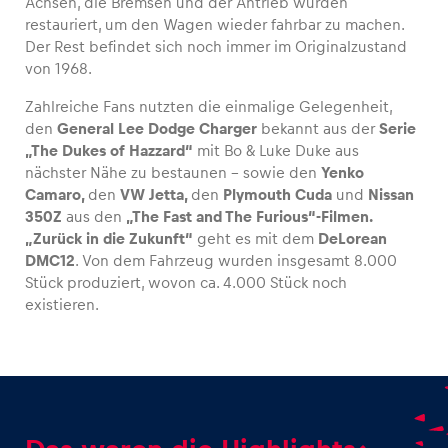
Achsen, die Bremsen und der Antrieb wurden
restauriert, um den Wagen wieder fahrbar zu machen.
Der Rest befindet sich noch immer im Originalzustand
Glossar
von 1968.
Alle anzeigen
Zahlreiche Fans nutzten die einmalige Gelegenheit,
den
General Lee Dodge Charger
bekannt aus der
Serie
„The Dukes of Hazzard“
mit Bo & Luke Duke aus
nächster Nähe zu bestaunen – sowie den
Yenko
Camaro,
den
VW Jetta,
den
Plymouth Cuda
und
Nissan
350Z
aus den
„The Fast and The Furious“-Filmen.
„Zurück in die Zukunft“
geht es mit dem
DeLorean
DMC12
. Von dem Fahrzeug wurden insgesamt 8.000
Stück produziert, wovon ca. 4.000 Stück noch
existieren.