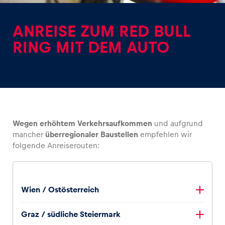
ANREISE ZUM RED BULL
RING MIT DEM AUTO
Erlebnisse
Alle anzeigen
Wegen erhöhtem Verkehrsaufkommen
und aufgrund
mancher
überregionaler Baustellen
empfehlen wir
folgende Anreiserouten:
Seiten
Wien / Ostösterreich
Alle anzeigen
A2 – Knoten Seebenstein – S6 – Knoten St. Michael –
Graz / südliche Steiermark
S36