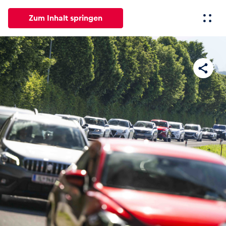
Zum Inhalt springen
Alle
News
Events
Erlebnisse
Seiten
Fahrze
News
Alle anzeigen
Events
Alle anzeigen