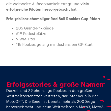
die weltweite Aufmerksamkeit erregt und
viele
erfolgreiche Piloten hervorgebracht
hat.
Erfolgsbilanz ehemaliger Red Bull Rookies Cup Rider:
205 Grand-Prix-Siege
619 Podestplätze
9 WM-Titel
115 Rookies gelang mindestens ein GP-Start
Erfolgsstories & große Namen
Derzeit sind 29 ehemalige Rookies in den großen
Weltmeisterschaften vertreten, darunter neun in der
MotoGP™. Die Serie hat bereits mehr als 200 Siege
hervorgebracht und neun Weltmeister in Moto3, Moto2