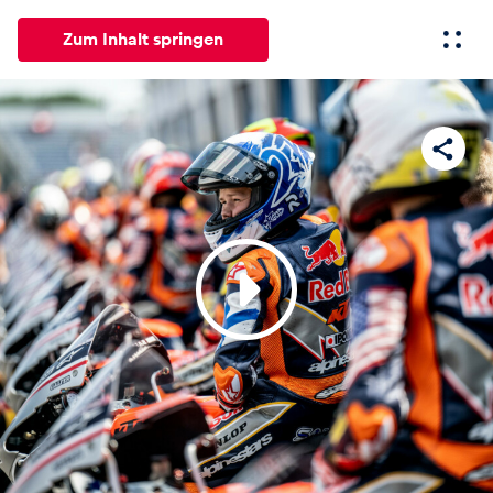
Zum Inhalt springen
Alle
News
Events
Erlebnisse
Seiten
Fahrze
News
Alle anzeigen
Events
Alle anzeigen