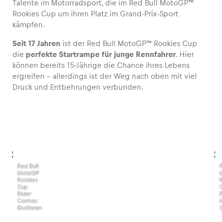
Talente im Motorradsport, die im Red Bull MotoGP™
Rookies Cup um ihren Platz im Grand-Prix-Sport
kämpfen.
Seit 17 Jahren
ist der Red Bull MotoGP™ Rookies Cup
Fahrzeug
die
perfekte Startrampe für junge Rennfahrer
. Hier
Alle anzeigen
können bereits 15-Jährige die Chance ihres Lebens
ergreifen – allerdings ist der Weg nach oben mit viel
Druck und Entbehrungen verbunden.
Business
Alle anzeigen
,
,
Red Bull
MotoGP
Rookies
Cup
Rider
Cormac
Buchanan