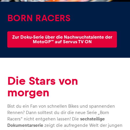
BORN RACERS
Zur Doku-Serie über die Nachwuchstalente der
MotoGP™ auf Servus TV ON
Erlebnisse
Alle anzeigen
Die Stars von
morgen
Seiten
Bist du ein Fan von schnellen Bikes und spannenden
Alle anzeigen
Rennen? Dann solltest du dir die neue Serie „Born
Racers“ nicht entgehen lassen! Die
sechsteilige
Dokumentarserie
zeigt die aufregende Welt der jungen