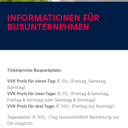
INFORMATIONEN FÜR
BUSUNTERNEHMEN
Erlebnisse
Alle anzeigen
Ticketpreise Busparkplatz:
VVK Preis für einen Tag:
€ 50,- (Freitag, Samstag,
Sonntag)
VVK Preis für zwei Tage:
€ 75,- (Freitag & Samstag,
Freitag & Sonntag oder Samstag & Sonntag)
Seiten
VVK Preis für drei Tage:
€ 100,- (Freitag bis Sonntag)
Alle anzeigen
Tageskasse: € 100,- /Tag (ausschließlich Barzahlung vor
Ort möglich)