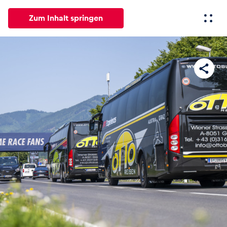
Zum Inhalt springen
Alle
News
Events
Erlebnisse
Seiten
Fahrze
News
Alle anzeigen
Events
Alle anzeigen