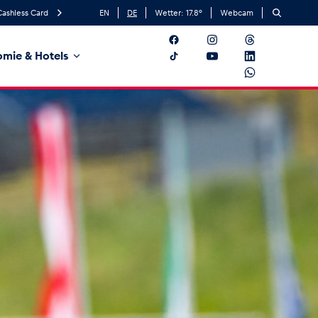
Cashless Card
EN
DE
Wetter:
17.8
°
Webcam
mie & Hotels