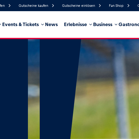
fen
Gutscheine kaufen
Gutscheine einlösen
Fan Shop
Events & Tickets
News
Erlebnisse
Business
Gastrono
93%
Luftfeuchtigkeit
6 km/h
Windgeschwindigkeit
60%
Regenwahrscheinlichkeit
Nordost
Windrichtung
hrzeug
Business
Glossar