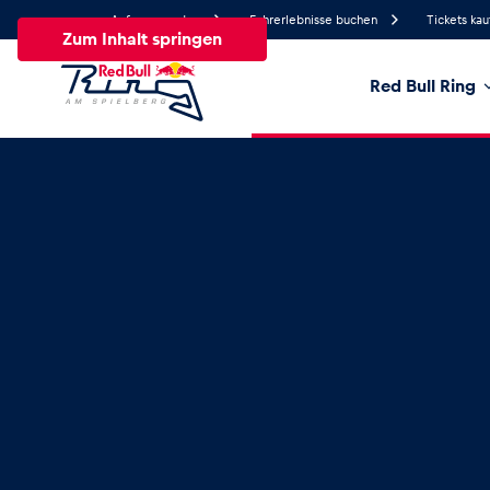
Anfrage senden
Fahrerlebnisse buchen
Tickets kau
Zum Inhalt springen
Red Bull Ring
17.8°
Temperatur
Alle
News
Events
Erlebnisse
Seiten
Fa
News
Alle anzeigen