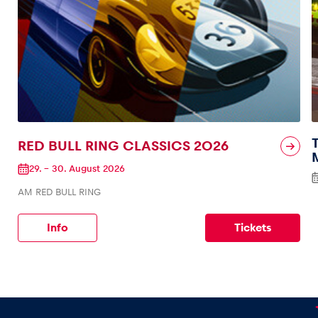
RED BULL RING CLASSICS 2026
29.
–
30. August 2026
AM RED BULL RING
Info
Tickets