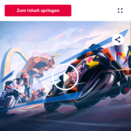
Zum Inhalt springen
Alle
News
Events
Erlebnisse
Seiten
Fahrze
News
Alle anzeigen
Events
Alle anzeigen