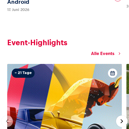
Android
3
17. Juni 2026
Glossar
Alle anzeigen
Event-Highlights
Alle Events
– 21 Tage