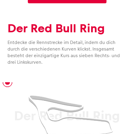
Der Red Bull Ring
Entdecke die Rennstrecke im Detail, indem du dich
durch die verschiedenen Kurven klickst. Insgesamt
besteht der einzigartige Kurs aus sieben Rechts- und
drei Linkskurven.
T1 – Niki Lauda Kurve
T2 – Münzer Kurve
T3
T4 – Rauch Kurve
T5
T6
T7 – Graz Kurve
T8
T9 – Jochen Rindt Kurve
T10
Der Red Bull Ring