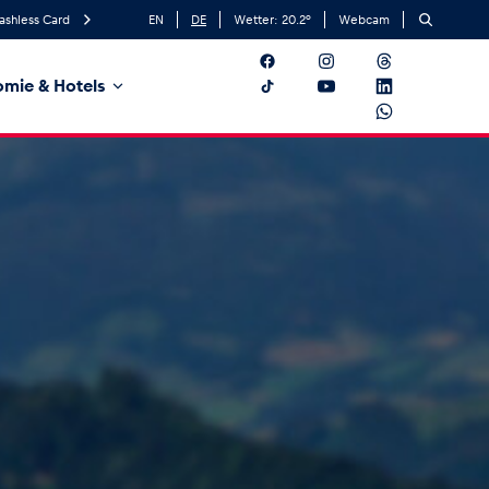
ashless Card
EN
DE
Wetter:
20.2
°
Webcam
mie & Hotels