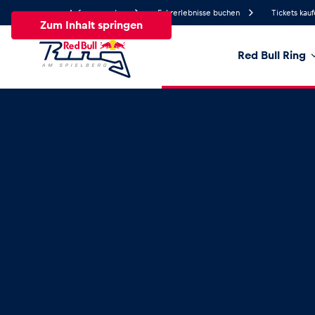
Anfrage senden
Fahrerlebnisse buchen
Tickets kau
Zum Inhalt springen
Red Bull Ring
20.2°
Temperatur
Alle
News
Events
Erlebnisse
Seiten
Fa
News
Alle anzeigen