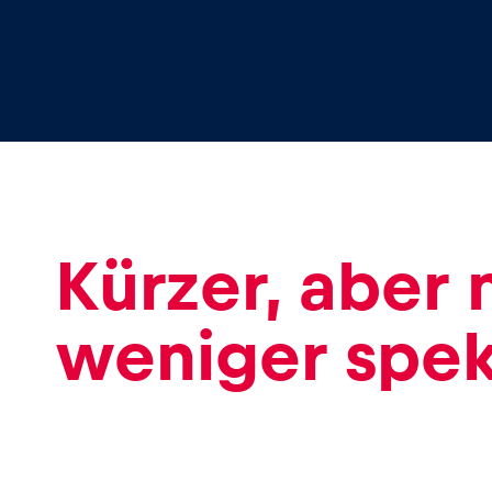
Kürzer, aber 
weniger spek