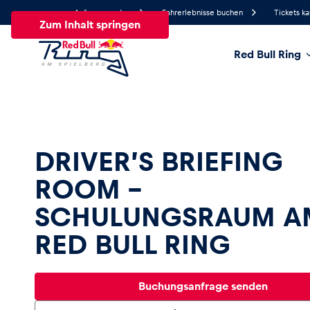
Anfrage senden
Fahrerlebnisse buchen
Tickets k
Zum Inhalt springen
Red Bull Ring
27°
Temperatur
Alle
News
Events
Erlebnisse
Seiten
Fa
DRIVER’S BRIEFING
ROOM –
News
SCHULUNGSRAUM A
RED BULL RING
Alle anzeigen
Buchungsanfrage senden