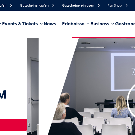
aufen
Gutscheine kaufen
Gutscheine einlösen
Fan Shop
Events & Tickets
News
Erlebnisse
Business
Gastrono
44%
Luftfeuchtigkeit
14 km/h
Windgeschwindigkeit
18%
Regenwahrscheinlichkeit
Süd
Windrichtung
hrzeug
Business
Glossar
M