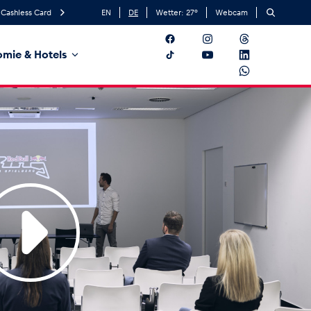
Cashless Card
EN
DE
Wetter:
27
°
Webcam
mie & Hotels