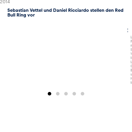
2014
Sebastian Vettel und Daniel Ricciardo stellen den Red
Bull Ring vor
,
V
N