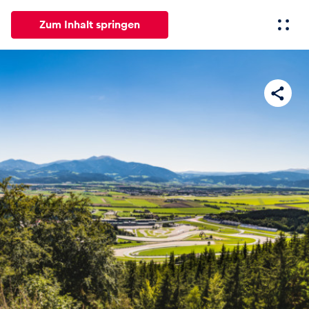
Zum Inhalt springen
Alle
News
Events
Erlebnisse
Seiten
Fahrze
News
Alle anzeigen
Events
Alle anzeigen