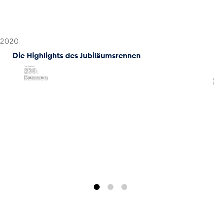
,
2020
feiert
das
2020
ADAC
GT
Die Highlights des Jubiläumsrennen
Masters
das
200.
Rennen