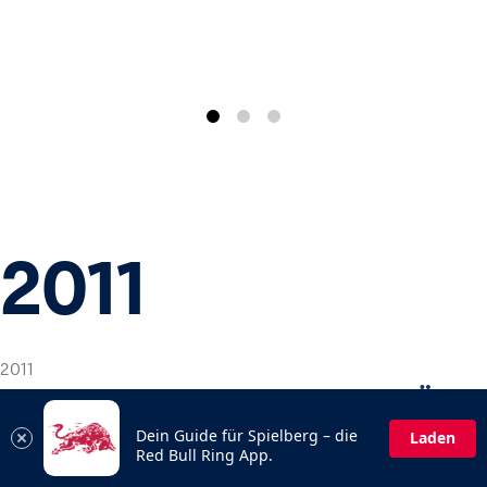
2011
2011
AUS DER VISION WURDE REALITÄT
Dein Guide für Spielberg – die
Laden
Drei Jahre wurde an der Runderneuerung des
Red Bull Ring App.
„Spielbergs“ gearbeitet. Am 15. Mai 2011 war es so weit: