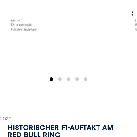
,
,
MotoGP
Rennaction in
Pandemiezeiten
2020
HISTORISCHER F1-AUFTAKT AM
RED BULL RING