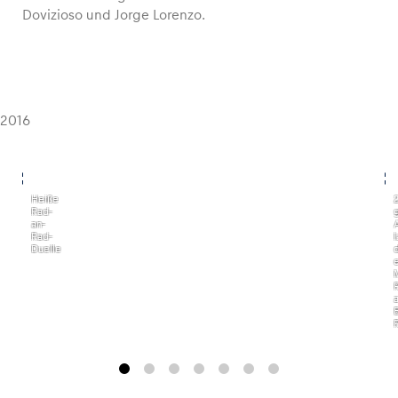
Dovizioso und Jorge Lorenzo.
2016
,
,
Heiße
Rad-
an-
Rad-
Duelle
B