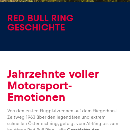
RED BULL RING
GESCHICHTE
Erlebnisse
Alle anzeigen
Jahrzehnte voller
Motorsport-
Emotionen
Seiten
Alle anzeigen
Von den ersten Flugplatzrennen auf dem Fliegerhorst
Zeltweg 1963 über den legendären und extrem
schnellen Österreichring, gefolgt vom A1-Ring bis zum
heutigen Red Bull Ring – die
Geschichte der