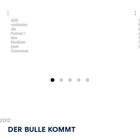
,
,
2013
verkündet
die
Formel 1
ihre
Rückkehr
nach
Österreich
2012
DER BULLE KOMMT