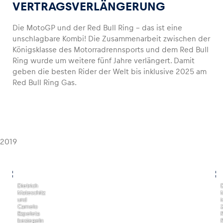
VERTRAGSVERLÄNGERUNG
Die MotoGP und der Red Bull Ring – das ist eine
unschlagbare Kombi! Die Zusammenarbeit zwischen der
Königsklasse des Motorradrennsports und dem Red Bull
Ring wurde um weitere fünf Jahre verlängert. Damit
geben die besten Rider der Welt bis inklusive 2025 am
Red Bull Ring Gas.
2019
,
,
Dietrich
Mateschitz
und
i
Camelo
Ezpeleta
besiegeln