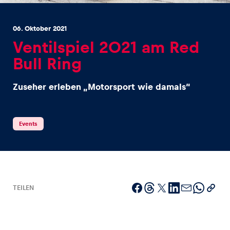
06. Oktober 2021
Ventilspiel 2021 am Red
Bull Ring
Erlebnisse
Zuseher erleben „Motorsport wie damals“
Alle anzeigen
Events
Seiten
TEILEN
Alle anzeigen