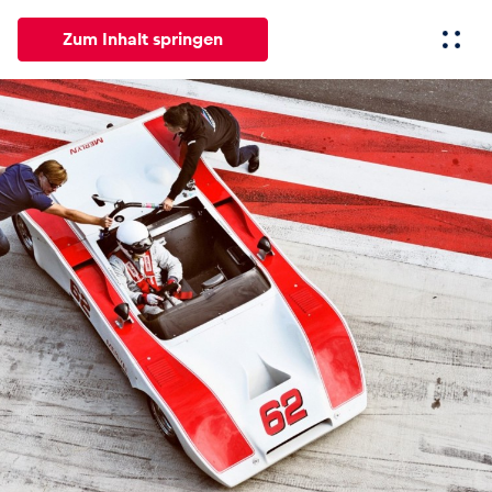
Zum Inhalt springen
Alle
News
Events
Erlebnisse
Seiten
Fahrze
News
Alle anzeigen
Events
Alle anzeigen