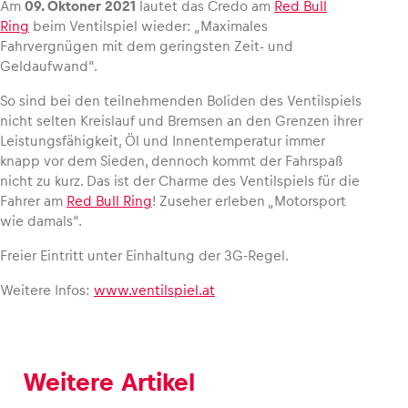
Am
09. Oktoner 2021
lautet das Credo am
Red Bull
Ring
beim Ventilspiel wieder: „Maximales
Fahrvergnügen mit dem geringsten Zeit- und
Geldaufwand“.
Fahrzeug
So sind bei den teilnehmenden Boliden des Ventilspiels
Alle anzeigen
nicht selten Kreislauf und Bremsen an den Grenzen ihrer
Leistungsfähigkeit, Öl und Innentemperatur immer
knapp vor dem Sieden, dennoch kommt der Fahrspaß
nicht zu kurz. Das ist der Charme des Ventilspiels für die
Fahrer am
Red Bull Ring
! Zuseher erleben „Motorsport
wie damals“.
Freier Eintritt unter Einhaltung der 3G-Regel.
Business
Weitere Infos:
www.ventilspiel.at
Alle anzeigen
Weitere Artikel