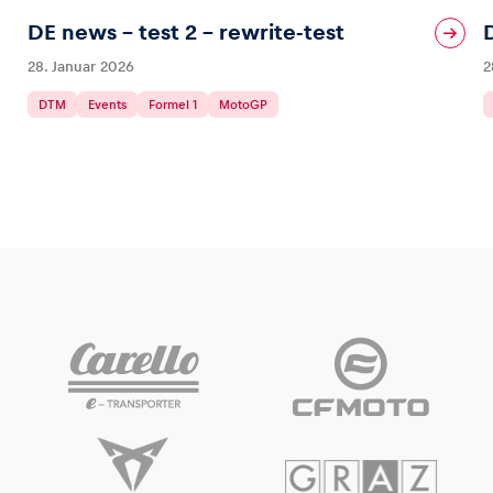
DE news – test 2 – rewrite-test
28. Januar 2026
2
DTM
Events
Formel 1
MotoGP