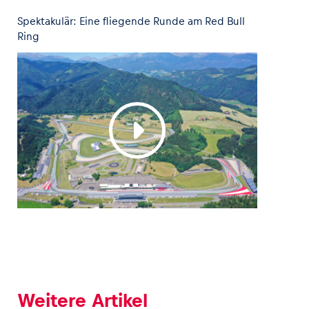
Spektakulär: Eine fliegende Runde am Red Bull
Glossar
Ring
Alle anzeigen
Weitere Artikel