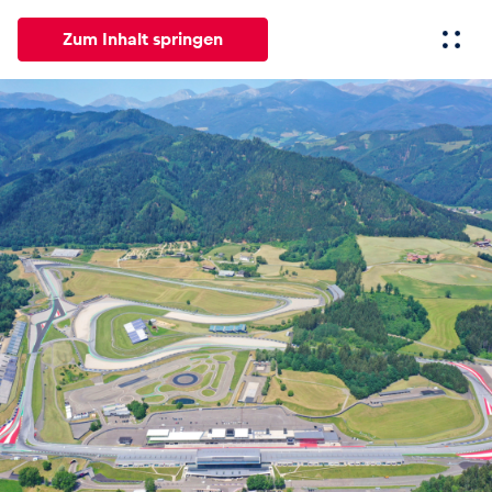
Zum Inhalt springen
Alle
News
Events
Erlebnisse
Seiten
Fahrze
News
Alle anzeigen
Events
Alle anzeigen