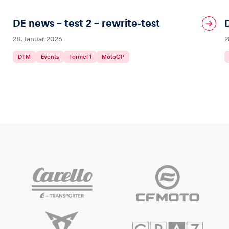
DE news – test 2 – rewrite-test
28. Januar 2026
2
DTM
Events
Formel 1
MotoGP