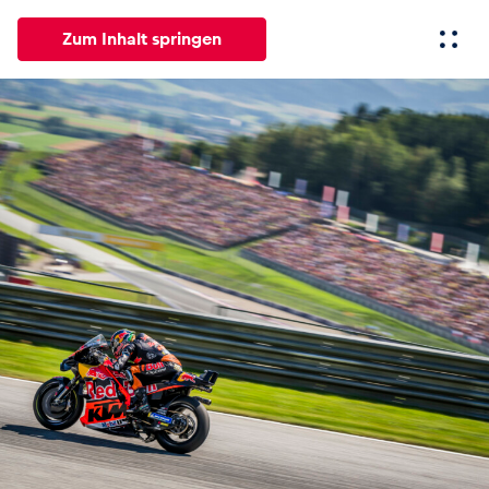
Zum Inhalt springen
Alle
News
Events
Erlebnisse
Seiten
Fahrze
News
Alle anzeigen
Events
Alle anzeigen