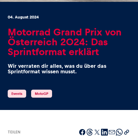
04. August 2024
Motorrad Grand Prix von
Österreich 2024: Das
Erlebnisse
Sprintformat erklärt
Alle anzeigen
Wir verraten dir alles, was du über das
Sprintformat wissen musst.
Events
MotoGP
Seiten
Alle anzeigen
TEILEN