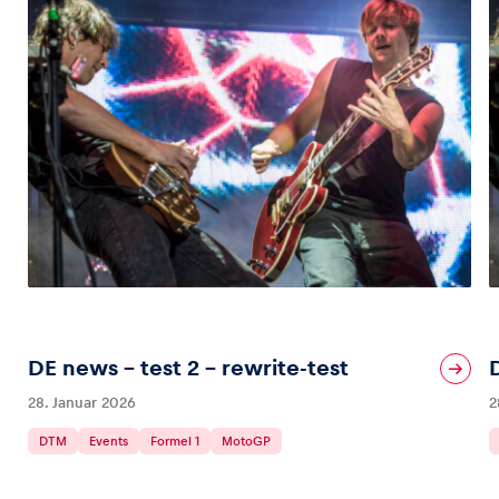
DE news – test 2 – rewrite-test
28. Januar 2026
2
DTM
Events
Formel 1
MotoGP