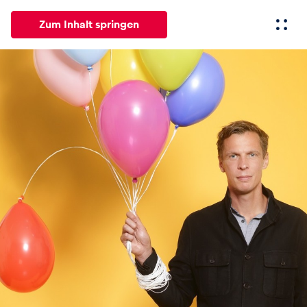
Zum Inhalt springen
Alle
News
Events
Erlebnisse
Seiten
Fahrze
News
Alle anzeigen
Events
Alle anzeigen