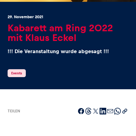
29. November 2021
Kabarett am Ring 2022
mit Klaus Eckel
Erlebnisse
!!! Die Veranstaltung wurde abgesagt !!!
Alle anzeigen
Events
Seiten
TEILEN
Alle anzeigen