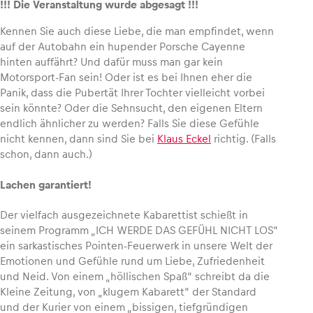
!!! Die Veranstaltung wurde abgesagt !!!
Kennen Sie auch diese Liebe, die man empfindet, wenn
auf der Autobahn ein hupender Porsche Cayenne
hinten auffährt? Und dafür muss man gar kein
Fahrzeug
Motorsport-Fan sein! Oder ist es bei Ihnen eher die
Alle anzeigen
Panik, dass die Pubertät Ihrer Tochter vielleicht vorbei
sein könnte? Oder die Sehnsucht, den eigenen Eltern
endlich ähnlicher zu werden? Falls Sie diese Gefühle
nicht kennen, dann sind Sie bei
Klaus Eckel
richtig. (Falls
schon, dann auch.)
Lachen garantiert!
Business
Der vielfach ausgezeichnete Kabarettist schießt in
seinem Programm „ICH WERDE DAS GEFÜHL NICHT LOS“
Alle anzeigen
ein sarkastisches Pointen-Feuerwerk in unsere Welt der
Emotionen und Gefühle rund um Liebe, Zufriedenheit
und Neid. Von einem „höllischen Spaß“ schreibt da die
Kleine Zeitung, von „klugem Kabarett“ der Standard
und der Kurier von einem „bissigen, tiefgründigen