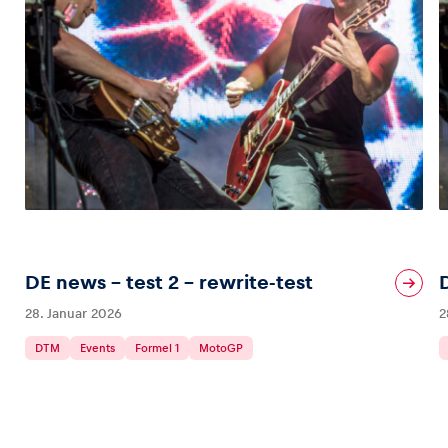
DE news – test 2 – rewrite-test
28. Januar 2026
2
DTM
Events
Formel 1
MotoGP