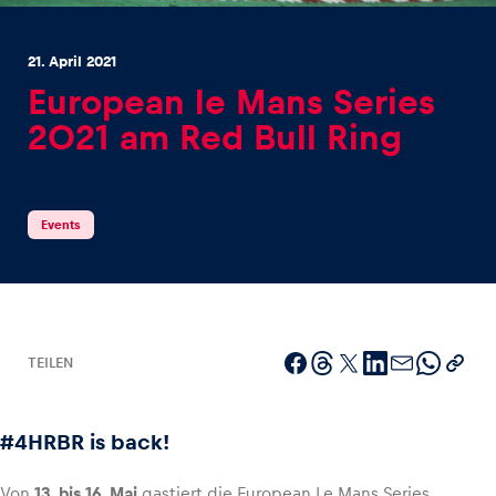
21. April 2021
European le Mans Series
2021 am Red Bull Ring
Erlebnisse
Alle anzeigen
Events
TEILEN
Seiten
Alle anzeigen
#4HRBR is back!
Von
13. bis 16. Mai
gastiert die European Le Mans Series