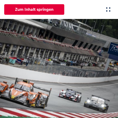
Zum Inhalt springen
Alle
News
Events
Erlebnisse
Seiten
Fahrze
News
Alle anzeigen
Events
Alle anzeigen