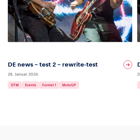
DE news – test 2 – rewrite-test
28. Januar 2026
2
DTM
Events
Formel 1
MotoGP