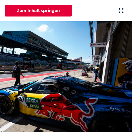
Zum Inhalt springen
Alle
News
Events
Erlebnisse
Seiten
Fahrze
News
Alle anzeigen
Events
Alle anzeigen