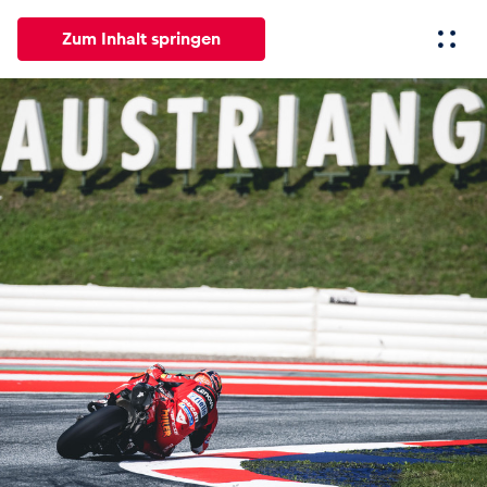
Zum Inhalt springen
Alle
News
Events
Erlebnisse
Seiten
Fahrze
News
Alle anzeigen
Events
Alle anzeigen