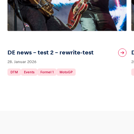
DE news – test 2 – rewrite-test
28. Januar 2026
2
DTM
Events
Formel 1
MotoGP