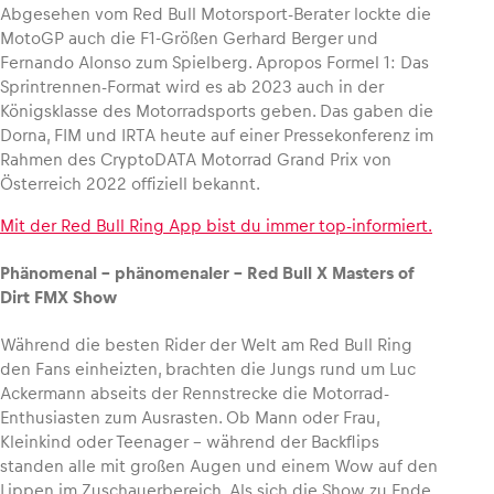
Abgesehen vom Red Bull Motorsport-Berater lockte die
MotoGP auch die F1-Größen Gerhard Berger und
Fernando Alonso zum Spielberg. Apropos Formel 1: Das
Sprintrennen-Format wird es ab 2023 auch in der
Königsklasse des Motorradsports geben. Das gaben die
Dorna, FIM und IRTA heute auf einer Pressekonferenz im
Rahmen des CryptoDATA Motorrad Grand Prix von
Österreich 2022 offiziell bekannt.
Mit der Red Bull Ring App bist du immer top-informiert.
Phänomenal – phänomenaler – Red Bull X Masters of
Dirt FMX Show
Während die besten Rider der Welt am Red Bull Ring
den Fans einheizten, brachten die Jungs rund um Luc
Ackermann abseits der Rennstrecke die Motorrad-
Enthusiasten zum Ausrasten. Ob Mann oder Frau,
Kleinkind oder Teenager – während der Backflips
standen alle mit großen Augen und einem Wow auf den
Lippen im Zuschauerbereich. Als sich die Show zu Ende