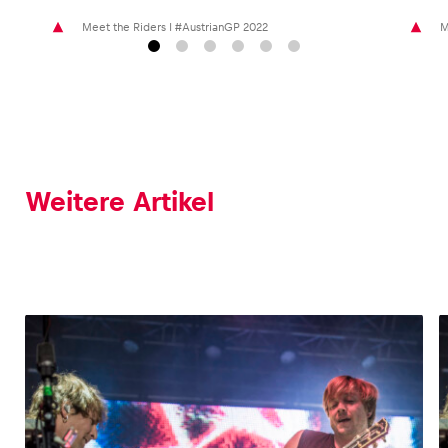
Meet the Riders I #AustrianGP 2022
M
Weitere Artikel