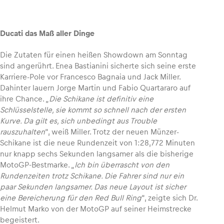
Ducati das Maß aller Dinge
Fahrzeug
Die Zutaten für einen heißen Showdown am Sonntag
Alle anzeigen
sind angerührt. Enea Bastianini sicherte sich seine erste
Karriere-Pole vor Francesco Bagnaia und Jack Miller.
Dahinter lauern Jorge Martin und Fabio Quartararo auf
ihre Chance. „
Die Schikane ist definitiv eine
Schlüsselstelle, sie kommt so schnell nach der ersten
Kurve. Da gilt es, sich unbedingt aus Trouble
rauszuhalten
“, weiß Miller. Trotz der neuen Münzer-
Schikane ist die neue Rundenzeit von 1:28,772 Minuten
Business
nur knapp sechs Sekunden langsamer als die bisherige
MotoGP-Bestmarke. „
Ich bin überrascht von den
Alle anzeigen
Rundenzeiten trotz Schikane. Die Fahrer sind nur ein
paar Sekunden langsamer. Das neue Layout ist sicher
eine Bereicherung für den Red Bull Ring
“, zeigte sich Dr.
Helmut Marko von der MotoGP auf seiner Heimstrecke
begeistert.