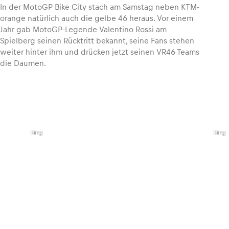
In der MotoGP Bike City stach am Samstag neben KTM-
orange natürlich auch die gelbe 46 heraus. Vor einem
Jahr gab MotoGP-Legende Valentino Rossi am
Spielberg seinen Rücktritt bekannt, seine Fans stehen
weiter hinter ihm und drücken jetzt seinen VR46 Teams
die Daumen.
,
,
©
©
Lucas
Lucas
Pripfl
Pripfl
I Red
I Red
Bull
Bull
Ring
Ring