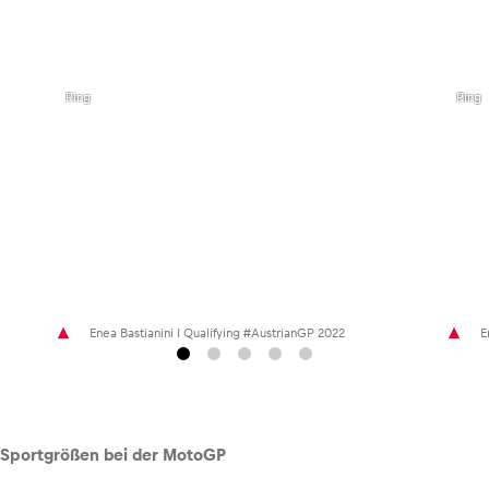
,
,
©
©
Philip
Philip
Platzer
Platz
Glossar
I Red
I Red
Bull
Bull
Alle anzeigen
Ring
Ring
Enea Bastianini I Qualifying #AustrianGP 2022
E
Sportgrößen bei der MotoGP