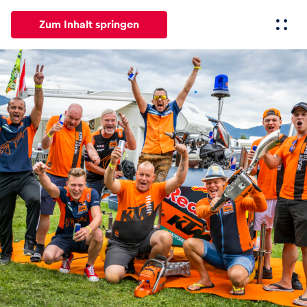
Zum Inhalt springen
Alle
News
Events
Erlebnisse
Seiten
Fahrze
News
Alle anzeigen
Events
Alle anzeigen