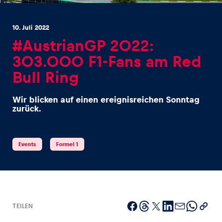
10. Juli 2022
#AustrianGP 2022:
303.000 F1-Fans am Red
Bull Ring
Erlebnisse
Alle anzeigen
Wir blicken auf einen ereignisreichen Sonntag
zurück.
Events
Formel 1
Seiten
Alle anzeigen
TEILEN