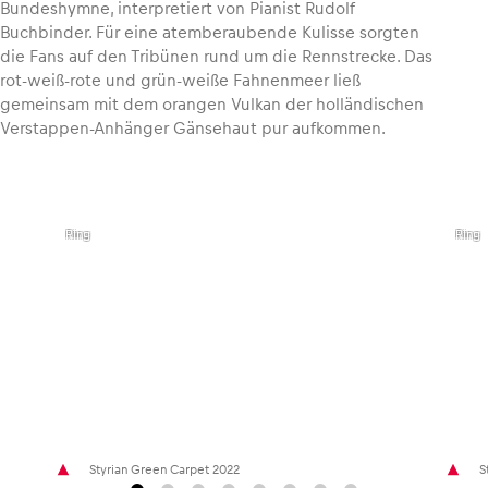
Bundeshymne, interpretiert von Pianist Rudolf
Buchbinder. Für eine atemberaubende Kulisse sorgten
die Fans auf den Tribünen rund um die Rennstrecke. Das
rot-weiß-rote und grün-weiße Fahnenmeer ließ
gemeinsam mit dem orangen Vulkan der holländischen
Verstappen-Anhänger Gänsehaut pur aufkommen.
,
,
©
©
Philip
Philip
Platzer
Platz
I Red
I Red
Bull
Bull
Ring
Ring
Styrian Green Carpet 2022
S