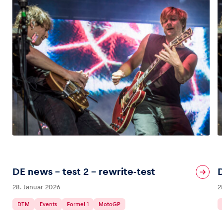
DE news – test 2 – rewrite-test
28. Januar 2026
2
DTM
Events
Formel 1
MotoGP