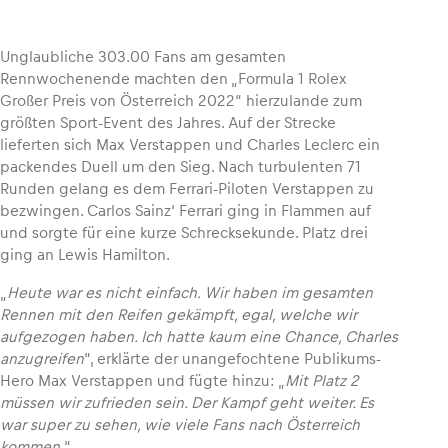
Unglaubliche 303.00 Fans am gesamten
Rennwochenende machten den „Formula 1 Rolex
Großer Preis von Österreich 2022“ hierzulande zum
Fahrzeug
größten Sport-Event des Jahres. Auf der Strecke
Alle anzeigen
lieferten sich Max Verstappen und Charles Leclerc ein
packendes Duell um den Sieg. Nach turbulenten 71
Runden gelang es dem Ferrari-Piloten Verstappen zu
bezwingen. Carlos Sainz‘ Ferrari ging in Flammen auf
und sorgte für eine kurze Schrecksekunde. Platz drei
ging an Lewis Hamilton.
„
Heute war es nicht einfach. Wir haben im gesamten
Business
Rennen mit den Reifen gekämpft, egal, welche wir
Alle anzeigen
aufgezogen haben. Ich hatte kaum eine Chance, Charles
anzugreifen
“, erklärte der unangefochtene Publikums-
Hero Max Verstappen und fügte hinzu: „
Mit Platz 2
müssen wir zufrieden sein. Der Kampf geht weiter. Es
war super zu sehen, wie viele Fans nach Österreich
kommen.
“