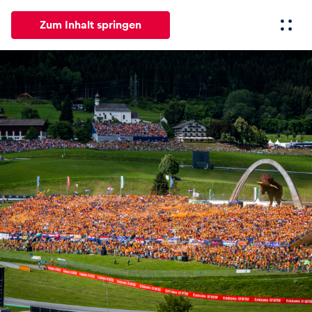
Zum Inhalt springen
Alle
News
Events
Erlebnisse
Seiten
Fahrze
News
Alle anzeigen
Events
Alle anzeigen