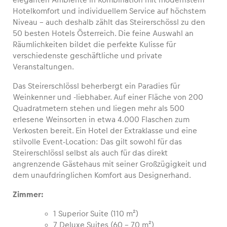
Hotelkomfort und individuellem Service auf höchstem
Niveau – auch deshalb zählt das Steirerschössl zu den
50 besten Hotels Österreich. Die feine Auswahl an
Räumlichkeiten bildet die perfekte Kulisse für
Fahrzeug
verschiedenste geschäftliche und private
Alle anzeigen
Veranstaltungen.
Das Steirerschlössl beherbergt ein Paradies für
Weinkenner und -liebhaber. Auf einer Fläche von 200
Quadratmetern stehen und liegen mehr als 500
erlesene Weinsorten in etwa 4.000 Flaschen zum
Verkosten bereit. Ein Hotel der Extraklasse und eine
stilvolle Event-Location: Das gilt sowohl für das
Business
Steirerschlössl selbst als auch für das direkt
angrenzende Gästehaus mit seiner Großzügigkeit und
Alle anzeigen
dem unaufdringlichen Komfort aus Designerhand.
Zimmer:
1 Superior Suite (110 m²)
7 Deluxe Suites (60 – 70 m²)