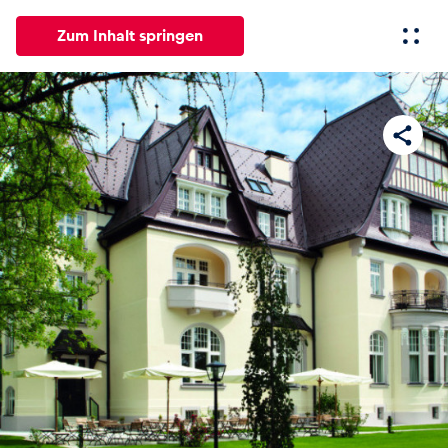
Zum Inhalt springen
Alle
News
Events
Erlebnisse
Seiten
Fahrze
News
Alle anzeigen
Events
Alle anzeigen