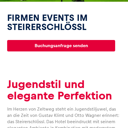
FIRMEN EVENTS IM
STEIRERSCHLÖSSL
Erlebnisse
Buchungsanfrage senden
Alle anzeigen
Jugendstil und
elegante Perfektion
Seiten
Alle anzeigen
Im Herzen von Zeltweg steht ein Jugendstiljuwel, das
an die Zeit von Gustav Klimt und Otto Wagner erinnert:
das Steirerschlössl. Das Hotel beeindruckt mit seinem
eleganten Ambiente in Kombination mit modernstem