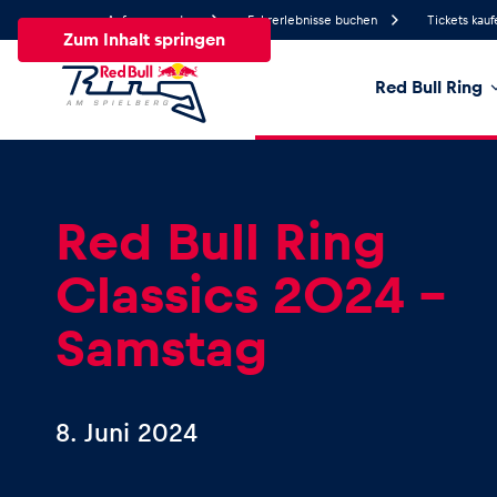
Anfrage senden
Fahrerlebnisse buchen
Tickets kauf
Zum Inhalt springen
Red Bull Ring
28.5°
Temperatur
Alle
News
Events
Erlebnisse
Seiten
Fa
Red Bull Ring
Classics 2024 -
News
Samstag
Alle anzeigen
8. Juni 2024