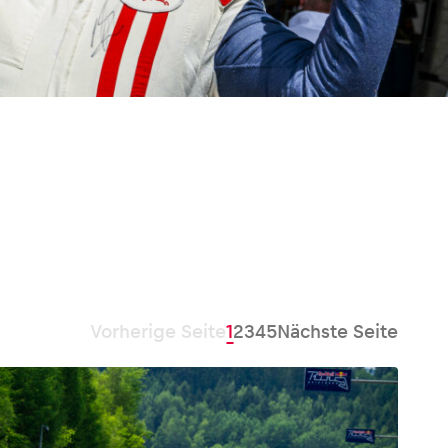
Vorherige Seite
1
2
3
4
5
Nächste Seite