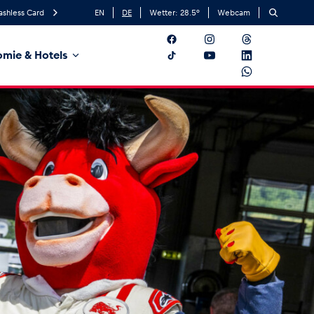
ashless Card
EN
DE
Wetter:
28.5
°
Webcam
mie & Hotels