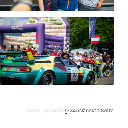
Vorherige Seite
1
2
3
4
5
Nächste Seite