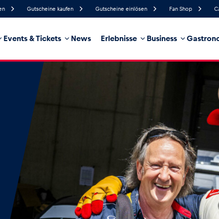
en
Gutscheine kaufen
Gutscheine einlösen
Fan Shop
C
Events & Tickets
News
Erlebnisse
Business
Gastrono
43%
Luftfeuchtigkeit
17 km/h
Windgeschwindigkeit
0%
Regenwahrscheinlichkeit
Nordost
Windrichtung
hrzeug
Business
Glossar