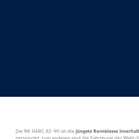
Glossar
Alle anzeigen
Die NK HARC 82-90 ist die
jüngste Rennklasse innerhal
gegründet, zum anderen sind die Fahrzeuge der Wahl d