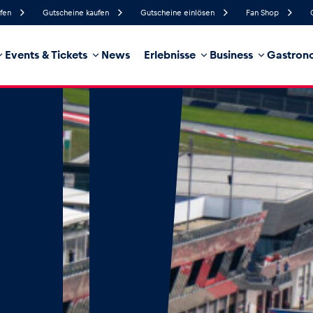
ufen
Gutscheine kaufen
Gutscheine einlösen
Fan Shop
Events & Tickets
News
Erlebnisse
Business
Gastrono
94%
Luftfeuchtigkeit
6 km/h
Windgeschwindigkeit
35%
Regenwahrscheinlichkeit
Ost
Windrichtung
hrzeug
Business
Glossar