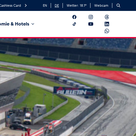
Cashless Card
EN
DE
Wetter:
18.1
°
Webcam
mie & Hotels