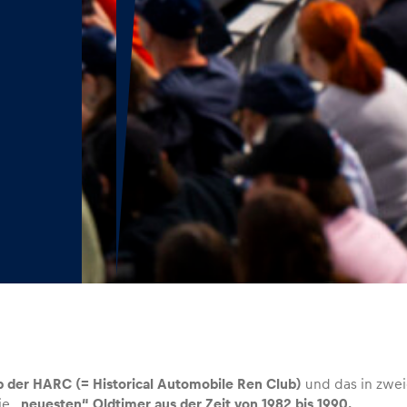
b der HARC (= Historical Automobile Ren Club)
und das in zwei
ie
„neuesten“ Oldtimer aus der Zeit von 1982 bis 1990.