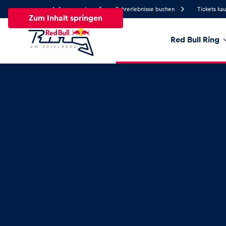
Anfrage senden
Fahrerlebnisse buchen
Tickets ka
Zum Inhalt springen
Red Bull Ring
18.1°
Temperatur
Alle
News
Events
Erlebnisse
Seiten
Fa
News
Alle anzeigen