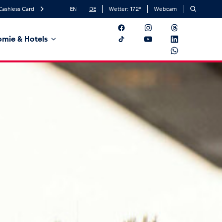
Cashless Card
EN
DE
Wetter:
17.2
°
Webcam
mie & Hotels