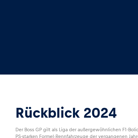
Rückblick 2024
Der Boss GP gilt als Liga der außergewöhnlichen F1-Bol
PS-starken Formel-Rennfahrzeuge der vergangenen Jahr