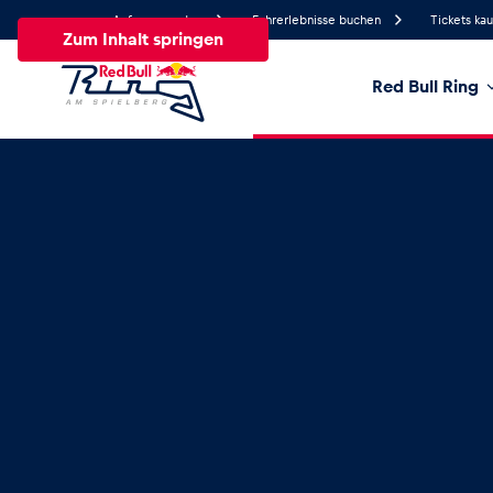
Anfrage senden
Fahrerlebnisse buchen
Tickets ka
Zum Inhalt springen
Red Bull Ring
17.2°
Temperatur
Alle
News
Events
Erlebnisse
Seiten
Fa
News
Alle anzeigen