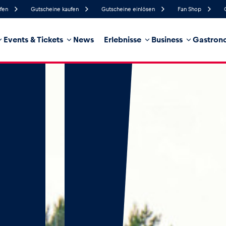
ufen
Gutscheine kaufen
Gutscheine einlösen
Fan Shop
Events & Tickets
News
Erlebnisse
Business
Gastrono
91%
Luftfeuchtigkeit
4 km/h
Windgeschwindigkeit
35%
Regenwahrscheinlichkeit
Südöst
Windrichtung
hrzeug
Business
Glossar