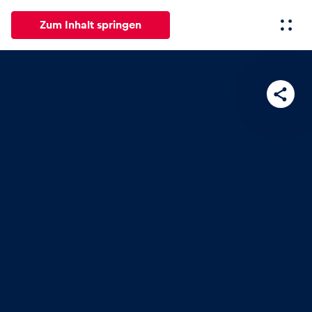
Zum Inhalt springen
Alle
News
Events
Erlebnisse
Seiten
Fahrze
News
Alle anzeigen
Events
Alle anzeigen