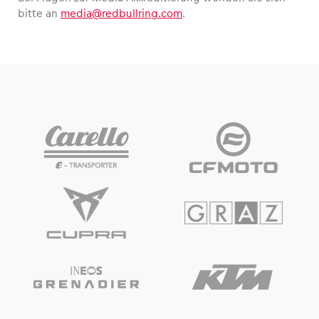
bitte an
media@redbullring.com
.
Fahrzeug
Alle anzeigen
Business
Alle anzeigen