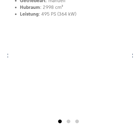
Getriebeart
: manuell
Hubraum
: 2998 cm³
Leistung
: 495 PS (364 kW)
Glossar
Alle anzeigen