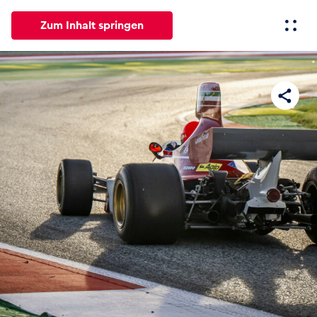
Zum Inhalt springen
Alle
News
Events
Erlebnisse
Seiten
Fahrze
News
Alle anzeigen
Events
Alle anzeigen