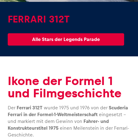
FERRARI 312T
Alle Stars der Legends Parade
Erlebnisse
Alle anzeigen
Ikone der Formel 1
und Filmgeschichte
Der
Ferrari 312T
wurde 1975 und 1976 von der
Scuderia
Seiten
Ferrari in der Formel-1-Weltmeisterschaft
eingesetzt –
Alle anzeigen
und markiert mit dem Gewinn von
Fahrer- und
Konstrukteurstitel 1975
einen Meilenstein in der Ferrari-
Geschichte.