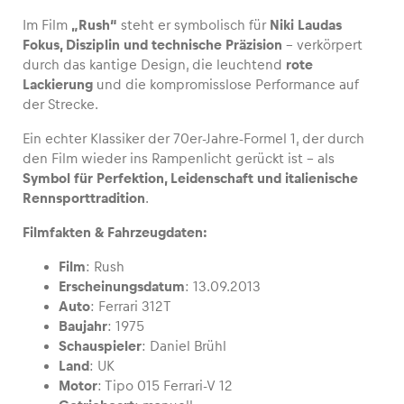
Im Film
„Rush“
steht er symbolisch für
Niki Laudas
Fokus, Disziplin und technische Präzision
– verkörpert
durch das kantige Design, die leuchtend
rote
Lackierung
und die kompromisslose Performance auf
Fahrzeug
der Strecke.
Alle anzeigen
Ein echter Klassiker der 70er-Jahre-Formel 1, der durch
den Film wieder ins Rampenlicht gerückt ist – als
Symbol für Perfektion, Leidenschaft und italienische
Rennsporttradition
.
Filmfakten & Fahrzeugdaten:
Film
: Rush
Business
Erscheinungsdatum
: 13.09.2013
Alle anzeigen
Auto
: Ferrari 312T
Baujahr
: 1975
Schauspieler
: Daniel Brühl
Land
: UK
Motor
: Tipo 015 Ferrari-V 12