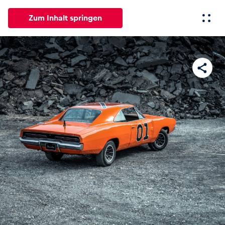
Zum Inhalt springen
Alle
News
Events
Erlebnisse
Seiten
Fahrze
News
Alle anzeigen
Events
Alle anzeigen