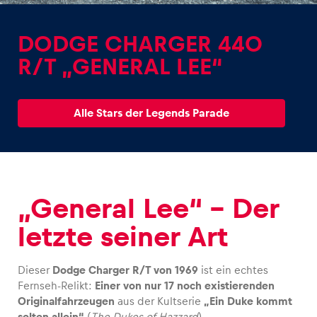
DODGE CHARGER 440
R/T „GENERAL LEE“
Erlebnisse
Alle Stars der Legends Parade
Alle anzeigen
„General Lee“ – Der
letzte seiner Art
Seiten
Alle anzeigen
Dieser
Dodge Charger R/T von 1969
ist ein echtes
Fernseh-Relikt:
Einer von nur 17 noch existierenden
Originalfahrzeugen
aus der Kultserie
„Ein Duke kommt
selten allein“
(
The Dukes of Hazzard
).