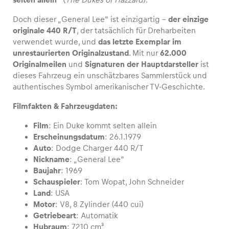
Doch dieser „General Lee“ ist einzigartig –
der einzige
originale 440 R/T
, der tatsächlich für Dreharbeiten
verwendet wurde, und
das letzte Exemplar im
Fahrzeug
unrestaurierten Originalzustand
. Mit nur
62.000
Originalmeilen
und
Signaturen der Hauptdarsteller
ist
Alle anzeigen
dieses Fahrzeug ein unschätzbares Sammlerstück und
authentisches Symbol amerikanischer TV-Geschichte.
Filmfakten & Fahrzeugdaten:
Film
: Ein Duke kommt selten allein
Erscheinungsdatum
: 26.1.1979
Auto
: Dodge Charger 440 R/T
Business
Nickname
: „General Lee“
Alle anzeigen
Baujahr
: 1969
Schauspieler
: Tom Wopat, John Schneider
Land
: USA
Motor
: V8, 8 Zylinder (440 cui)
Getriebeart
: Automatik
Hubraum
: 7210 cm³