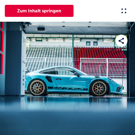
Zum Inhalt springen
Alle
News
Events
Erlebnisse
Seiten
Fahrze
News
Alle anzeigen
Events
Alle anzeigen