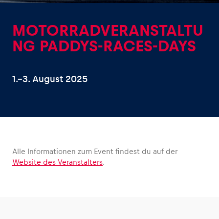
MOTORRADVERANSTALTU
NG PADDYS-RACES-DAYS
Erlebnisse
1.–3. August 2025
Alle anzeigen
Alle Informationen zum Event findest du auf der
Website des Veranstalters
.
Seiten
Alle anzeigen