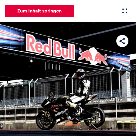
Zum Inhalt springen
Alle
News
Events
Erlebnisse
Seiten
Fahrze
News
Alle anzeigen
Events
Alle anzeigen