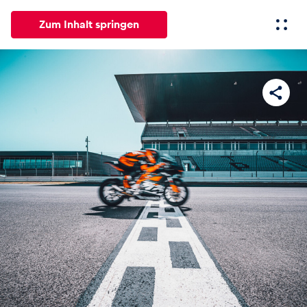
Zum Inhalt springen
Alle
News
Events
Erlebnisse
Seiten
Fahrze
News
Alle anzeigen
Events
Alle anzeigen