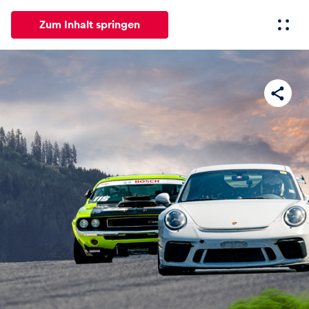
Zum Inhalt springen
Alle
News
Events
Erlebnisse
Seiten
Fahrze
News
Alle anzeigen
Events
Alle anzeigen