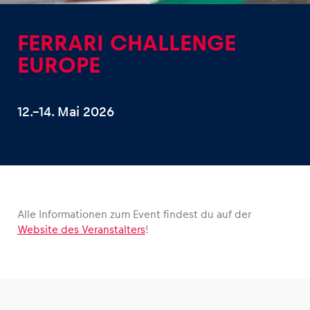
FERRARI CHALLENGE
EUROPE
Erlebnisse
12.–14. Mai 2026
Alle anzeigen
Alle Informationen zum Event findest du auf der
Website des Veranstalters
!
Seiten
Alle anzeigen