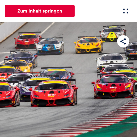
Zum Inhalt springen
Alle
News
Events
Erlebnisse
Seiten
Fahrze
News
Alle anzeigen
Events
Alle anzeigen