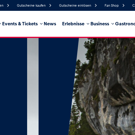
fen
Gutscheine kaufen
Gutscheine einlösen
Fan Shop
C
Events & Tickets
News
Erlebnisse
Business
Gastrono
59%
Luftfeuchtigkeit
14 km/h
Windgeschwindigkeit
7%
Regenwahrscheinlichkeit
Ost
Windrichtung
hrzeug
Business
Glossar