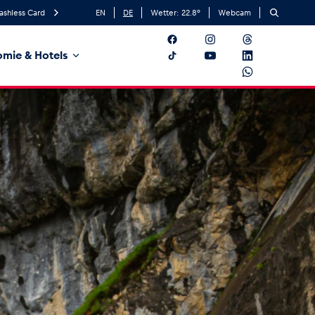
ashless Card
EN
DE
Wetter:
22.8
°
Webcam
mie & Hotels