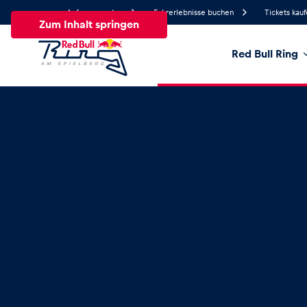
Anfrage senden
Fahrerlebnisse buchen
Tickets kau
Zum Inhalt springen
Red Bull Ring
22.8°
Temperatur
Alle
News
Events
Erlebnisse
Seiten
Fa
News
Alle anzeigen