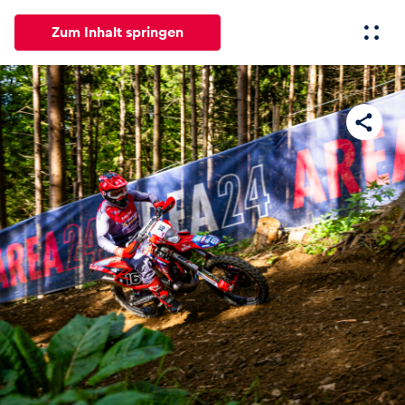
Zum Inhalt springen
Alle
News
Events
Erlebnisse
Seiten
Fahrze
News
Alle anzeigen
Events
Alle anzeigen