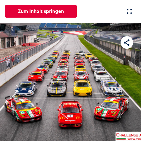
Zum Inhalt springen
Alle
News
Events
Erlebnisse
Seiten
Fahrze
News
Alle anzeigen
Events
Alle anzeigen