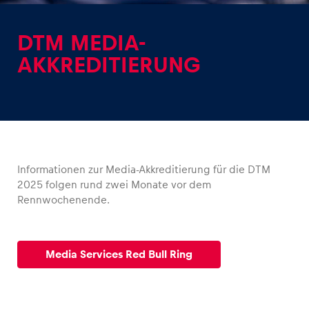
DTM MEDIA-
AKKREDITIERUNG
Erlebnisse
Alle anzeigen
Informationen zur Media-Akkreditierung für die DTM
2025 folgen rund zwei Monate vor dem
Rennwochenende.
Seiten
Media Services Red Bull Ring
Alle anzeigen