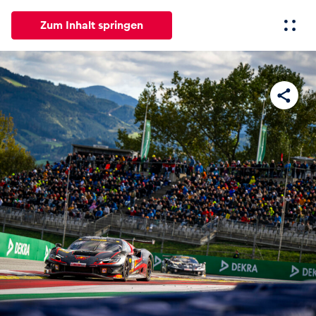
Zum Inhalt springen
Alle
News
Events
Erlebnisse
Seiten
Fahrze
News
Alle anzeigen
Events
Alle anzeigen