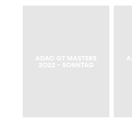
Fahrzeug
Alle anzeigen
ADAC GT MASTERS
A
2022 – SONNTAG
Business
Alle anzeigen