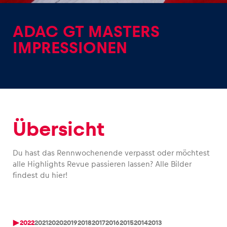
ADAC GT MASTERS
IMPRESSIONEN
Erlebnisse
Alle anzeigen
Übersicht
Du hast das Rennwochenende verpasst oder möchtest
alle Highlights Revue passieren lassen? Alle Bilder
findest du hier!
Seiten
Alle anzeigen
2022
2021
2020
2019
2018
2017
2016
2015
2014
2013