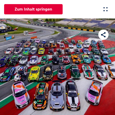
Zum Inhalt springen
Alle
News
Events
Erlebnisse
Seiten
Fahrze
News
Alle anzeigen
Events
Alle anzeigen