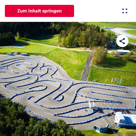
Zum Inhalt springen
Alle
News
Events
Erlebnisse
Seiten
Fahrze
News
Alle anzeigen
Events
Alle anzeigen