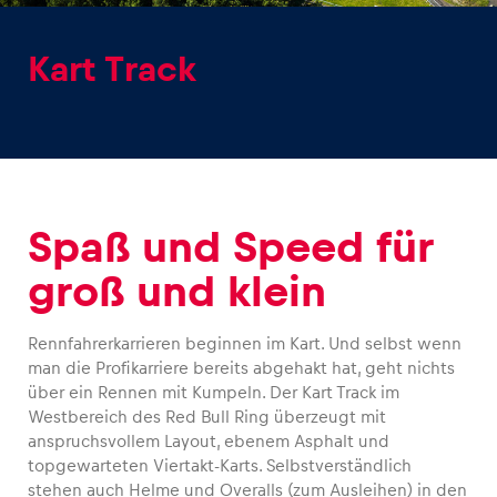
Kart Track
Erlebnisse
Alle anzeigen
Spaß und Speed für
groß und klein
Rennfahrerkarrieren beginnen im Kart. Und selbst wenn
man die Profikarriere bereits abgehakt hat, geht nichts
Seiten
über ein Rennen mit Kumpeln. Der Kart Track im
Westbereich des Red Bull Ring überzeugt mit
Alle anzeigen
anspruchsvollem Layout, ebenem Asphalt und
topgewarteten Viertakt-Karts. Selbstverständlich
stehen auch Helme und Overalls (zum Ausleihen) in den