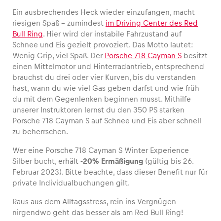
Ein ausbrechendes Heck wieder einzufangen, macht
riesigen Spaß – zumindest
im Driving Center des Red
Bull Ring
. Hier wird der instabile Fahrzustand auf
Schnee und Eis gezielt provoziert. Das Motto lautet:
Fahrzeug
Wenig Grip, viel Spaß. Der
Porsche 718 Cayman S
besitzt
Alle anzeigen
einen Mittelmotor und Hinterradantrieb, entsprechend
brauchst du drei oder vier Kurven, bis du verstanden
hast, wann du wie viel Gas geben darfst und wie früh
du mit dem Gegenlenken beginnen musst. Mithilfe
unserer Instruktoren lernst du den 350 PS starken
Porsche 718 Cayman S auf Schnee und Eis aber schnell
zu beherrschen.
Business
Wer eine Porsche 718 Cayman S Winter Experience
Silber bucht, erhält
-20% Ermäßigung
(gültig bis 26.
Alle anzeigen
Februar 2023). Bitte beachte, dass dieser Benefit nur für
private Individualbuchungen gilt.
Raus aus dem Alltagsstress, rein ins Vergnügen –
nirgendwo geht das besser als am Red Bull Ring!