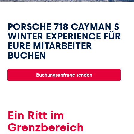
PORSCHE 718 CAYMAN S
WINTER EXPERIENCE FÜR
EURE MITARBEITER
Erlebnisse
BUCHEN
Alle anzeigen
Buchungsanfrage senden
Seiten
Ein Ritt im
Alle anzeigen
Grenzbereich