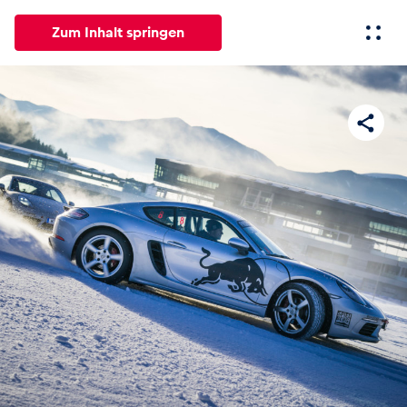
Zum Inhalt springen
Alle
News
Events
Erlebnisse
Seiten
Fahrze
News
Alle anzeigen
Events
Alle anzeigen