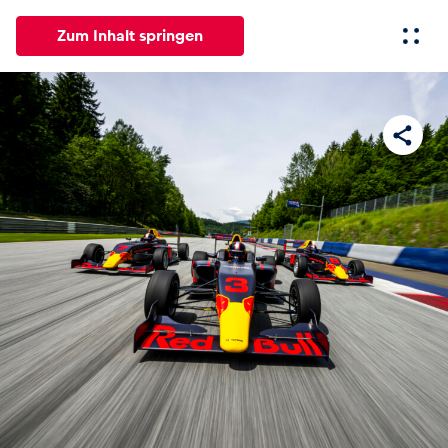
Zum Inhalt springen
Alle
News
Events
Erlebnisse
Seiten
Fahrze
News
Alle anzeigen
Events
Alle anzeigen