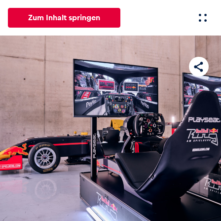
Zum Inhalt springen
Alle
News
Events
Erlebnisse
Seiten
Fahrze
News
Alle anzeigen
Events
Alle anzeigen