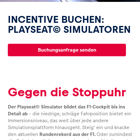
INCENTIVE BUCHEN:
PLAYSEAT© SIMULATOREN
Erlebnisse
Buchungsanfrage senden
Alle anzeigen
Gegen die Stoppuhr
Der Playseat© Simulator bildet das F1-Cockpit bis ins
Seiten
Detail ab
– die niedrige, schräge Fahrposition bietet ein
Alle anzeigen
Immersionsniveau, das weit über jede andere
Simulationsplattform hinausgeht. Steig‘ ein und knacke
den aktuellen
Rundenrekord aus der F1.
Oder zumindest