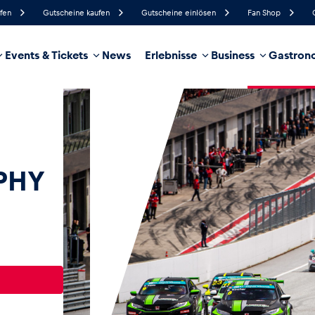
ufen
Gutscheine kaufen
Gutscheine einlösen
Fan Shop
Events & Tickets
News
Erlebnisse
Business
Gastrono
94%
Luftfeuchtigkeit
8 km/h
Windgeschwindigkeit
35%
Regenwahrscheinlichkeit
West
Windrichtung
hrzeug
Business
Glossar
PHY