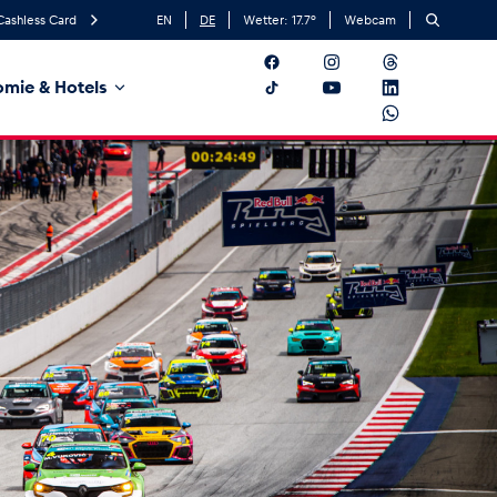
Cashless Card
EN
DE
Wetter:
17.7
°
Webcam
mie & Hotels