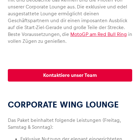
unserer Corporate Lounge aus. Die exklusive und edel
ausgestattete Lounge ermöglicht deinen
Geschäftspartnern und dir einen imposanten Ausblick
auf die Start-Ziel-Gerade und große Teile der Strecke.
Fahrzeug
Beste Voraussetzungen, die
MotoGP am Red Bull Ring
in
Alle anzeigen
vollen Zügen zu genießen.
Kontaktiere unser Team
Business
CORPORATE WING LOUNGE
Alle anzeigen
Das Paket beinhaltet folgende Leistungen (Freitag,
Samstag & Sonntag):
Exklusive Nutzung der elegant eingerichteten