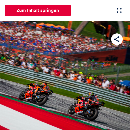
Zum Inhalt springen
Alle
News
Events
Erlebnisse
Seiten
Fahrze
News
Alle anzeigen
Events
Alle anzeigen