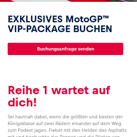
EXKLUSIVES MotoGP™
VIP-PACKAGE BUCHEN
Erlebnisse
Buchungsanfrage senden
Alle anzeigen
Reihe 1 wartet auf
dich!
Seiten
Alle anzeigen
Sei hautnah dabei, wenn die größten und besten der
Königsklasse auf zwei Rädern einander auf dem Weg
zum Podest jagen. Fieber mit den Helden des Asphalts
mit und beobachte das Rennen und die Piloten von