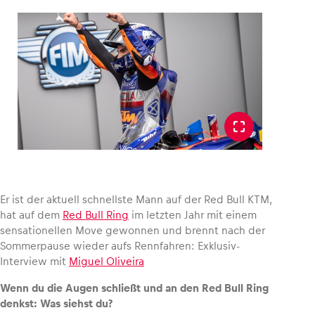
Fahrzeug
Alle anzeigen
Er ist der aktuell schnellste Mann auf der Red Bull KTM,
Business
hat auf dem
Red Bull Ring
im letzten Jahr mit einem
sensationellen Move gewonnen und brennt nach der
Alle anzeigen
Sommerpause wieder aufs Rennfahren: Exklusiv-
Interview mit
Miguel Oliveira
Wenn du die Augen schließt und an den Red Bull Ring
denkst: Was siehst du?