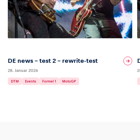
DE news – test 2 – rewrite-test
28. Januar 2026
2
DTM
Events
Formel 1
MotoGP