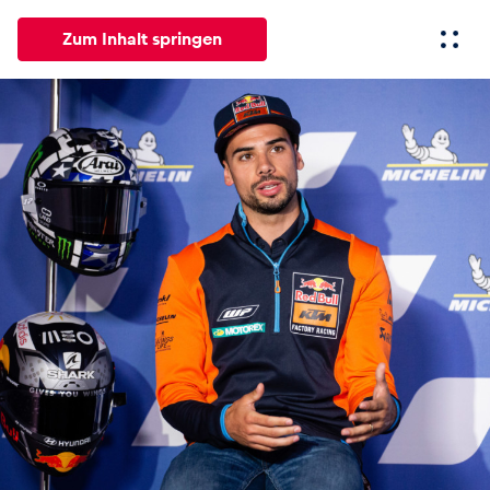
Zum Inhalt springen
Alle
News
Events
Erlebnisse
Seiten
Fahrze
News
Alle anzeigen
Events
Alle anzeigen