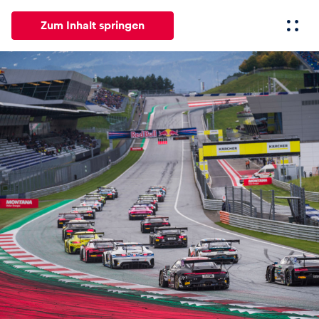
Zum Inhalt springen
Alle
News
Events
Erlebnisse
Seiten
Fahrze
News
Alle anzeigen
Events
Alle anzeigen