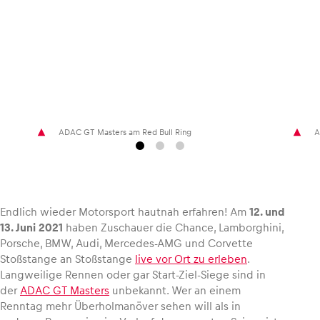
Fahrzeug
Alle anzeigen
ADAC GT Masters am Red Bull Ring
A
Endlich wieder Motorsport hautnah erfahren! Am
12. und
Business
13. Juni 2021
haben Zuschauer die Chance, Lamborghini,
Alle anzeigen
Porsche, BMW, Audi, Mercedes-AMG und Corvette
Stoßstange an Stoßstange
live vor Ort zu erleben
.
Langweilige Rennen oder gar Start-Ziel-Siege sind in
der
ADAC GT Masters
unbekannt. Wer an einem
Renntag mehr Überholmanöver sehen will als in