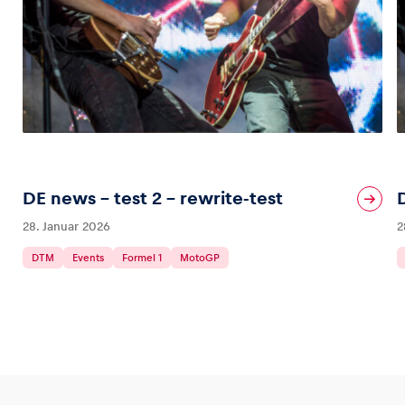
DE news – test 2 – rewrite-test
28. Januar 2026
2
DTM
Events
Formel 1
MotoGP