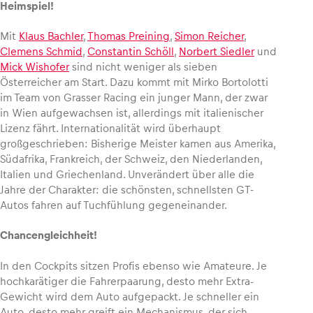
Heimspiel!
Mit
Klaus Bachler
,
Thomas Preining
,
Simon Reicher
,
Clemens Schmid
,
Constantin Schöll
,
Norbert Siedler
und
Mick Wishofer
sind nicht weniger als sieben
Österreicher am Start. Dazu kommt mit Mirko Bortolotti
im Team von Grasser Racing ein junger Mann, der zwar
in Wien aufgewachsen ist, allerdings mit italienischer
Lizenz fährt. Internationalität wird überhaupt
großgeschrieben: Bisherige Meister kamen aus Amerika,
Südafrika, Frankreich, der Schweiz, den Niederlanden,
Italien und Griechenland. Unverändert über alle die
Jahre der Charakter: die schönsten, schnellsten GT-
Autos fahren auf Tuchfühlung gegeneinander.
Chancengleichheit!
In den Cockpits sitzen Profis ebenso wie Amateure. Je
hochkarätiger die Fahrerpaarung, desto mehr Extra-
Gewicht wird dem Auto aufgepackt. Je schneller ein
Auto, desto mehr greift ein Mechanismus, der sich