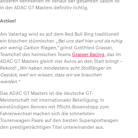
anderen Rennserien im Verlauf der gesamten Saison ist
in der ADAC GT Masters definitiv richtig.
Glossar
Action!
Alle anzeigen
Am Vatertag wird es auf dem Red Bull Ring traditionell
ein bisschen stürmischer.
„Bei uns darf
hier
und da ruhig
ein wenig Carbon fliegen,“
grinst Gottfried Grasser,
Teamchef des heimischen Teams
Grasser Racing
, das im
ADAC GT Masters gleich vier Autos an den Start bringt –
Rekord!
„Wir haben mindestens acht Stoßfänger im
Gepäck, weil wir wissen, dass wir sie brauchen
werden.“
Das ADAC GT Masters ist die deutsche GT-
Meisterschaft mit internationaler Beteiligung. In
einstündigen Rennen mit Pflicht-Boxenstopp zum
Fahrerwechsel machen sich die schnellsten
Tourenwagen-Paare auf den besten Supersportwagen
den prestigeträchtigen Titel untereinander aus.