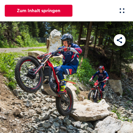
Zum Inhalt springen
Alle
News
Events
Erlebnisse
Seiten
Fahrze
News
Alle anzeigen
Events
Alle anzeigen