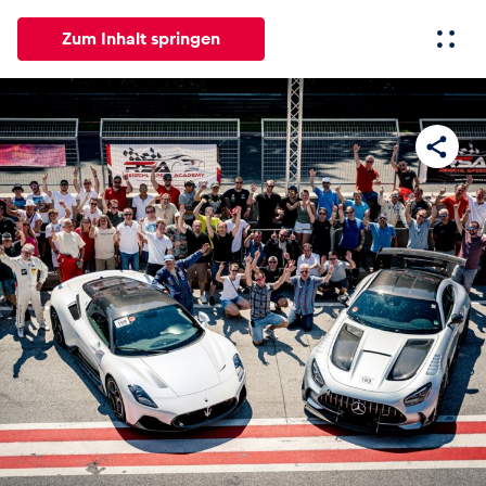
Zum Inhalt springen
Alle
News
Events
Erlebnisse
Seiten
Fahrze
News
Alle anzeigen
Events
Alle anzeigen